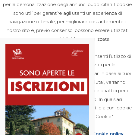
per la personalizzazione degli annunci pubblicitari. I cookie
sono utili per garantire agli utenti un'esperienza di
CONTATTI
navigazione ottimale, per migliorare costantemente il
nostro sito e, previo consenso, possono essere utilizzati
0341 576314
per mostrare pubblicità personalizzata.
segreteria@campusmolinatto.it
Facendo clic sul pulsante "Accetta", acconsenti l’utilizzo di
tutti i cookie, compresi quelli utilizzati per la
ORARI SEGRETERIA
personalizzazione degli annunci pubblicitari in base ai tuoi
interessi. Facendo clic sul pulsante "Rifiuta", verranno
utilizzati esclusivamente i cookie tecnici e analitici per i
LUNED
Ì – VENERDÌ
:
quali non è necessario il tuo consenso. In qualsiasi
8.00-13.00
momento puoi revocare il consenso a tutti o alcuni cookie
cliccando sul widget "Preferenze Cookie".
Impostazioni Cookie
Privacy & Cookie policy